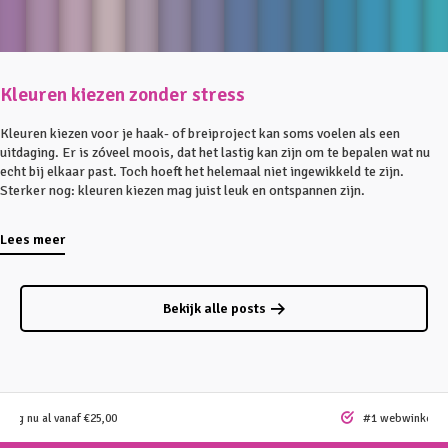
Kleuren kiezen zonder stress
Kleuren kiezen voor je haak- of breiproject kan soms voelen als een
uitdaging. Er is zóveel moois, dat het lastig kan zijn om te bepalen wat nu
echt bij elkaar past. Toch hoeft het helemaal niet ingewikkeld te zijn.
Sterker nog: kleuren kiezen mag juist leuk en ontspannen zijn.
Lees meer
Bekijk alle posts
ding nu al vanaf €25,00
#1 webwinkel vo