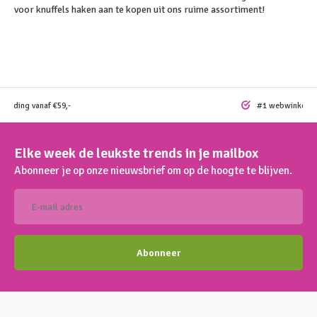
voor knuffels haken aan te kopen uit ons ruime assortiment!
rzending vanaf €59,-
#1 webwinkel vo
Elke week de leukste trends in je mailbox
Abonneer je op onze nieuwsbrief om op de hoogte te blijven.
Abonneer