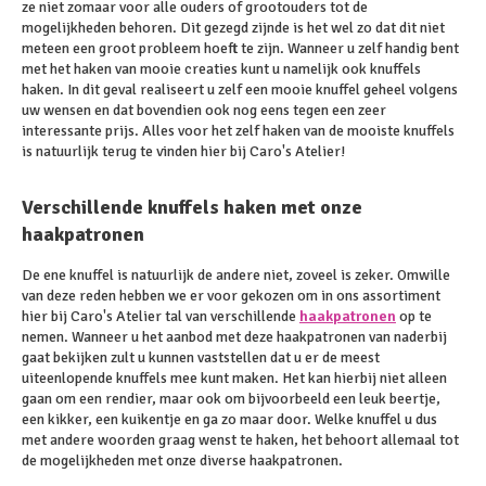
ze niet zomaar voor alle ouders of grootouders tot de
mogelijkheden behoren. Dit gezegd zijnde is het wel zo dat dit niet
meteen een groot probleem hoeft te zijn. Wanneer u zelf handig bent
met het haken van mooie creaties kunt u namelijk ook knuffels
haken. In dit geval realiseert u zelf een mooie knuffel geheel volgens
uw wensen en dat bovendien ook nog eens tegen een zeer
interessante prijs. Alles voor het zelf haken van de mooiste knuffels
is natuurlijk terug te vinden hier bij Caro's Atelier!
Verschillende knuffels haken met onze
haakpatronen
De ene knuffel is natuurlijk de andere niet, zoveel is zeker. Omwille
van deze reden hebben we er voor gekozen om in ons assortiment
hier bij Caro's Atelier tal van verschillende
haakpatronen
op te
nemen. Wanneer u het aanbod met deze haakpatronen van naderbij
gaat bekijken zult u kunnen vaststellen dat u er de meest
uiteenlopende knuffels mee kunt maken. Het kan hierbij niet alleen
gaan om een rendier, maar ook om bijvoorbeeld een leuk beertje,
een kikker, een kuikentje en ga zo maar door. Welke knuffel u dus
met andere woorden graag wenst te haken, het behoort allemaal tot
de mogelijkheden met onze diverse haakpatronen.