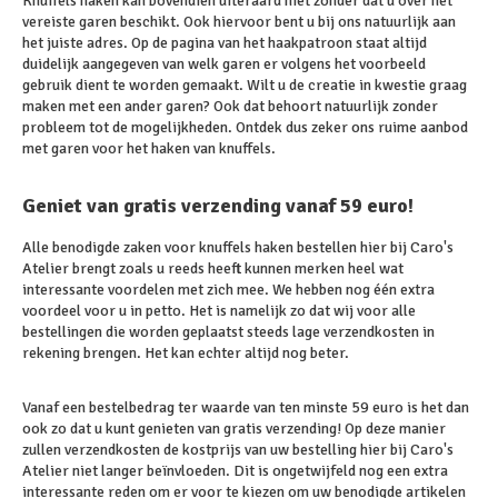
Knuffels haken kan bovendien uiteraard niet zonder dat u over het
vereiste garen beschikt. Ook hiervoor bent u bij ons natuurlijk aan
het juiste adres. Op de pagina van het haakpatroon staat altijd
duidelijk aangegeven van welk garen er volgens het voorbeeld
gebruik dient te worden gemaakt. Wilt u de creatie in kwestie graag
maken met een ander garen? Ook dat behoort natuurlijk zonder
probleem tot de mogelijkheden. Ontdek dus zeker ons ruime aanbod
met garen voor het haken van knuffels.
Geniet van gratis verzending vanaf 59 euro!
Alle benodigde zaken voor knuffels haken bestellen hier bij Caro's
Atelier brengt zoals u reeds heeft kunnen merken heel wat
interessante voordelen met zich mee. We hebben nog één extra
voordeel voor u in petto. Het is namelijk zo dat wij voor alle
bestellingen die worden geplaatst steeds lage verzendkosten in
rekening brengen. Het kan echter altijd nog beter.
Vanaf een bestelbedrag ter waarde van ten minste 59 euro is het dan
ook zo dat u kunt genieten van gratis verzending! Op deze manier
zullen verzendkosten de kostprijs van uw bestelling hier bij Caro's
Atelier niet langer beïnvloeden. Dit is ongetwijfeld nog een extra
interessante reden om er voor te kiezen om uw benodigde artikelen