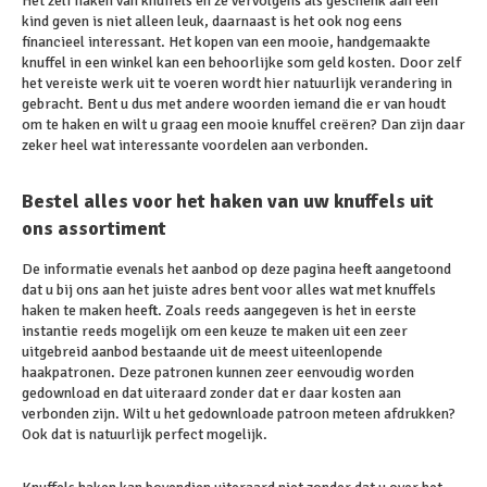
Het zelf haken van knuffels en ze vervolgens als geschenk aan een
kind geven is niet alleen leuk, daarnaast is het ook nog eens
financieel interessant. Het kopen van een mooie, handgemaakte
knuffel in een winkel kan een behoorlijke som geld kosten. Door zelf
het vereiste werk uit te voeren wordt hier natuurlijk verandering in
gebracht. Bent u dus met andere woorden iemand die er van houdt
om te haken en wilt u graag een mooie knuffel creëren? Dan zijn daar
zeker heel wat interessante voordelen aan verbonden.
Bestel alles voor het haken van uw knuffels uit
ons assortiment
De informatie evenals het aanbod op deze pagina heeft aangetoond
dat u bij ons aan het juiste adres bent voor alles wat met knuffels
haken te maken heeft. Zoals reeds aangegeven is het in eerste
instantie reeds mogelijk om een keuze te maken uit een zeer
uitgebreid aanbod bestaande uit de meest uiteenlopende
haakpatronen. Deze patronen kunnen zeer eenvoudig worden
gedownload en dat uiteraard zonder dat er daar kosten aan
verbonden zijn. Wilt u het gedownloade patroon meteen afdrukken?
Ook dat is natuurlijk perfect mogelijk.