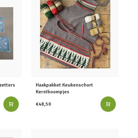
zetters
Haakpakket Keukenschort
Kerstboompjes
€48,50