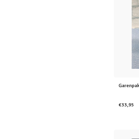
Garenpak
€33,95