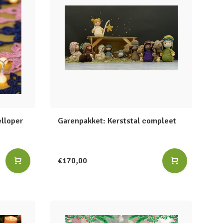
elloper
Garenpakket: Kerststal compleet
€170,00