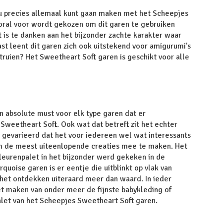
 nu precies allemaal kunt gaan maken met het Scheepjes
vooral voor wordt gekozen om dit garen te gebruiken
t is te danken aan het bijzonder zachte karakter waar
aast leent dit garen zich ook uitstekend voor amigurumi's
truien? Het Sweetheart Soft garen is geschikt voor alle
en absolute must voor elk type garen dat er
weetheart Soft. Ook wat dat betreft zit het echter
o gevarieerd dat het voor iedereen wel wat interessants
 om de meest uiteenlopende creaties mee te maken. Het
kleurenpalet in het bijzonder werd gekeken in de
quoise garen is er eentje die uitblinkt op vlak van
n het ontdekken uiteraard meer dan waard. In ieder
t maken van onder meer de fijnste babykleding of
palet van het Scheepjes Sweetheart Soft garen.