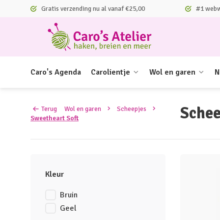
Gratis verzending nu al vanaf €25,00
#1 webwi
Caro's Agenda
Carolientje
Wol en garen
N
Schee
Terug
Wol en garen
Scheepjes
Sweetheart Soft
Kleur
Bruin
Geel