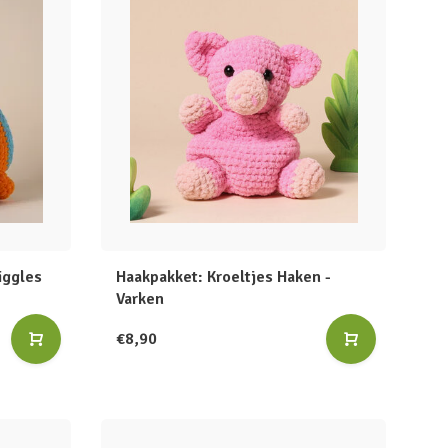
iggles
Haakpakket: Kroeltjes Haken -
Varken
€8,90