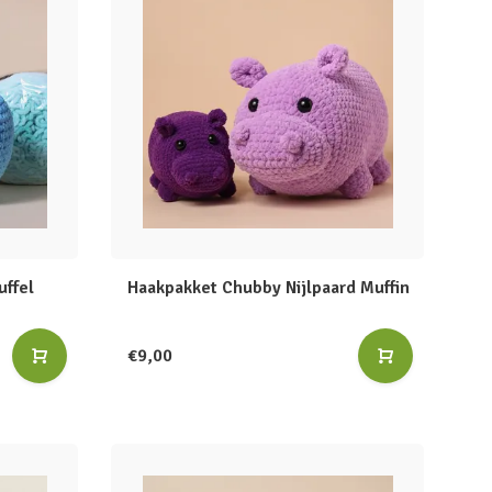
uffel
Haakpakket Chubby Nijlpaard Muffin
€9,00