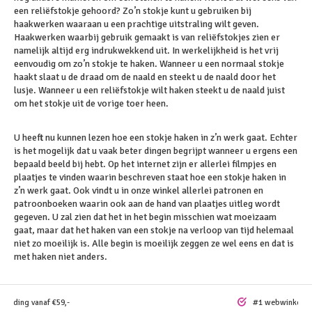
een reliëfstokje gehoord? Zo’n stokje kunt u gebruiken bij
haakwerken waaraan u een prachtige uitstraling wilt geven.
Haakwerken waarbij gebruik gemaakt is van reliëfstokjes zien er
namelijk altijd erg indrukwekkend uit. In werkelijkheid is het vrij
eenvoudig om zo’n stokje te haken. Wanneer u een normaal stokje
haakt slaat u de draad om de naald en steekt u de naald door het
lusje. Wanneer u een reliëfstokje wilt haken steekt u de naald juist
om het stokje uit de vorige toer heen.
U heeft nu kunnen lezen hoe een stokje haken in z’n werk gaat. Echter
is het mogelijk dat u vaak beter dingen begrijpt wanneer u ergens een
bepaald beeld bij hebt. Op het internet zijn er allerlei filmpjes en
plaatjes te vinden waarin beschreven staat hoe een stokje haken in
z’n werk gaat. Ook vindt u in onze winkel allerlei patronen en
patroonboeken waarin ook aan de hand van plaatjes uitleg wordt
gegeven. U zal zien dat het in het begin misschien wat moeizaam
gaat, maar dat het haken van een stokje na verloop van tijd helemaal
niet zo moeilijk is. Alle begin is moeilijk zeggen ze wel eens en dat is
met haken niet anders.
rzending vanaf €59,-
#1 webwinkel vo