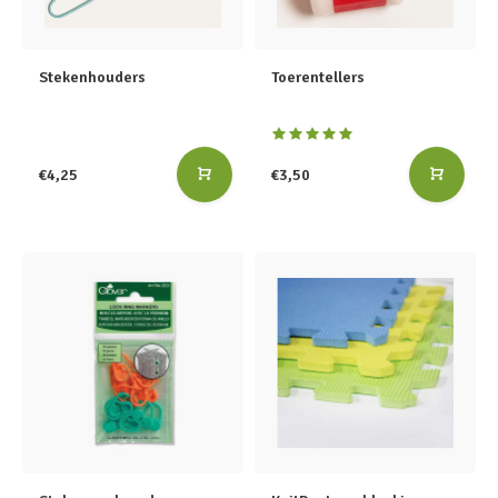
Stekenhouders
Toerentellers
€4,25
€3,50