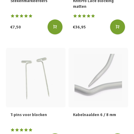
Stekenmarkeerders
KnitPro Lace blocking
matten
€7,50
€36,95
T-pins voor blocken
Kabelnaalden 6 / 8 mm