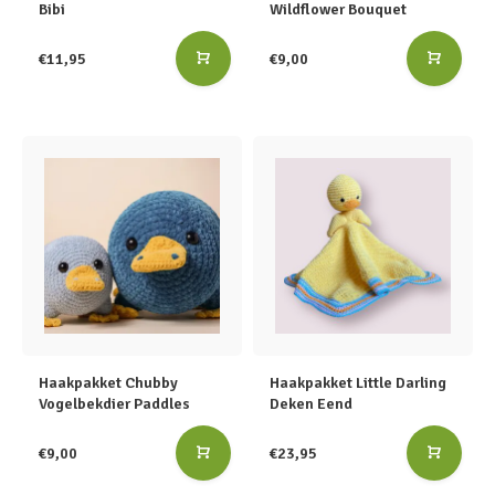
Bibi
Wildflower Bouquet
€11,95
€9,00
Haakpakket Chubby
Haakpakket Little Darling
Vogelbekdier Paddles
Deken Eend
€9,00
€23,95