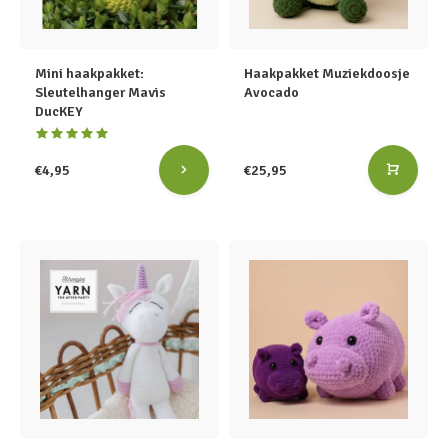
Mini haakpakket:
Haakpakket Muziekdoosje
Sleutelhanger Mavis
Avocado
DucKEY
€4,95
€25,95