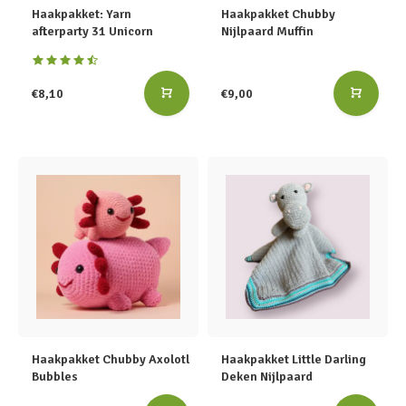
Haakpakket: Yarn
Haakpakket Chubby
afterparty 31 Unicorn
Nijlpaard Muffin
€8,10
€9,00
Haakpakket Chubby Axolotl
Haakpakket Little Darling
Bubbles
Deken Nijlpaard