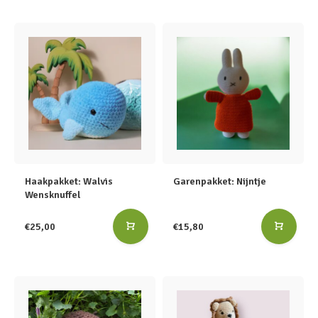
Haakpakket: Walvis
Garenpakket: Nijntje
Wensknuffel
€25,00
€15,80