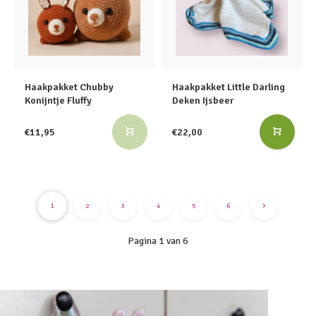
Haakpakket Chubby
Haakpakket Little Darling
Konijntje Fluffy
Deken Ijsbeer
€11,95
€22,00
1
2
3
4
5
6
Pagina 1 van 6