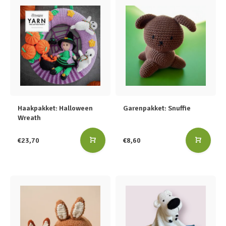
Haakpakket: Halloween
Garenpakket: Snuffie
Wreath
€23,70
€8,60