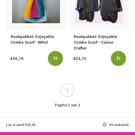
Haakpakket: Enjoyable
Haakpakket: Enjoyable
Combo Scarf - Whirl
Combo Scarf - Colour
Crafter
€36,70
€23,75
1
Pagina 1 van 1
ding nu al vanaf €25,00
#1 webwinkel vo