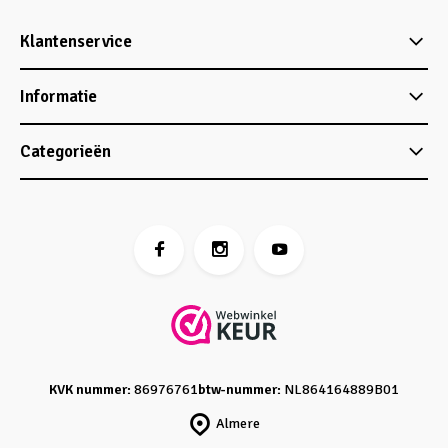
Klantenservice
Informatie
Categorieën
KVK nummer:
86976761
btw-nummer:
NL864164889B01
Almere