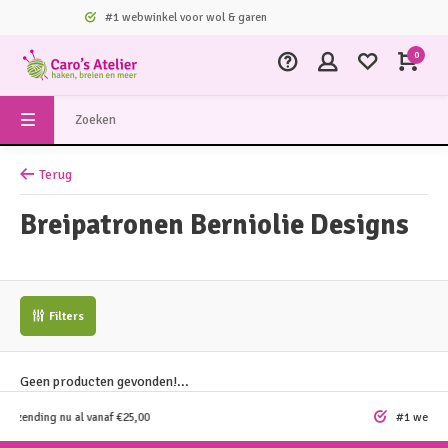
#1 webwinkel voor wol & garen
0
Terug
Breipatronen Berniolie Designs
Filters
Geen producten gevonden!...
ding nu al vanaf €25,00
#1 webwinkel vo