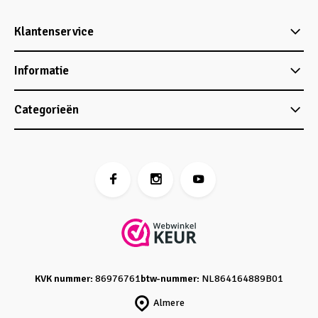
Klantenservice
Informatie
Categorieën
KVK nummer:
86976761
btw-nummer:
NL864164889B01
Almere