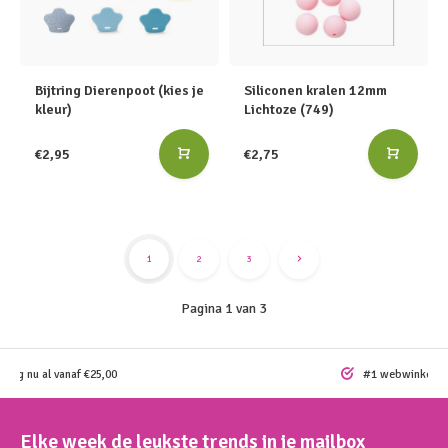
Bijtring Dierenpoot (kies je
Siliconen kralen 12mm
kleur)
Lichtoze (749)
€2,95
€2,75
1
2
3
Pagina 1 van 3
ding nu al vanaf €25,00
#1 webwinkel vo
Elke week de leukste trends in je mailbox