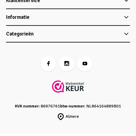
Klantenservice
Informatie
Categorieën
KVK nummer:
86976761
btw-nummer:
NL864164889B01
Almere