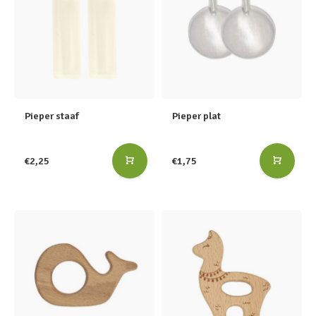
Pieper staaf
Pieper plat
€2,25
€1,75