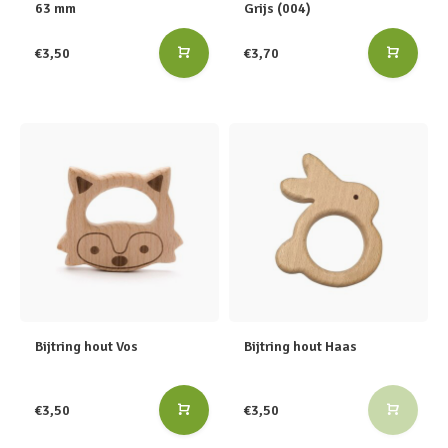
63 mm
Grijs (004)
€3,50
€3,70
Bijtring hout Vos
Bijtring hout Haas
€3,50
€3,50