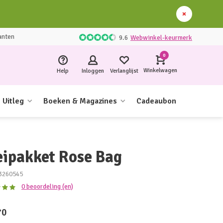
anten
9.6
Webwinkel-keurmerk
0
Winkelwagen
Help
Inloggen
Verlanglijst
Uitleg
Boeken & Magazines
Cadeaubon
eipakket Rose Bag
3260545
0 beoordeling (en)
70