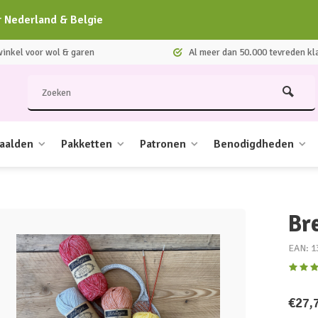
r Nederland & Belgie
nkel voor wol & garen
Al meer dan 50.000 tevreden kl
aalden
Pakketten
Patronen
Benodigdheden
Br
EAN: 1
€27,