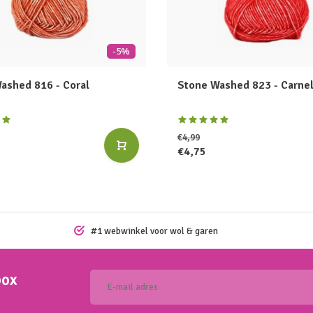
-5%
ashed 816 - Coral
Stone Washed 823 - Carnel
€4,99
€4,75
#1 webwinkel voor wol & garen
box