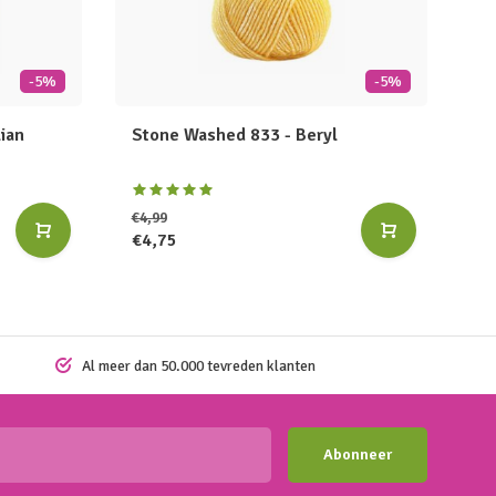
-5%
-5%
ian
Stone Washed 833 - Beryl
€4,99
€4,75
Al meer dan 50.000 tevreden klanten
Abonneer