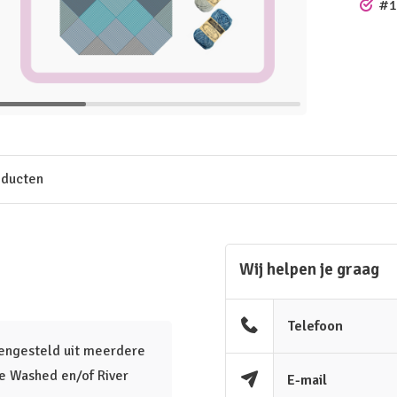
#1
oducten
Wij helpen je graag
Telefoon
mengesteld uit meerdere
e Washed en/of River
E-mail