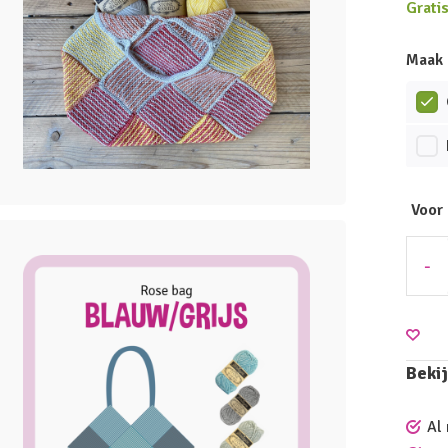
Grati
Maak 
Voor
-
Bekij
Al