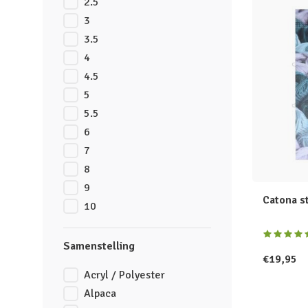
2.5
3
3.5
4
4.5
5
5.5
6
7
8
9
Catona s
10
Samenstelling
€19,95
Acryl / Polyester
Alpaca