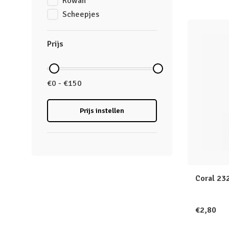
Rowan
Scheepjes
Prijs
€0 - €150
Prijs instellen
Coral 232
€2,80