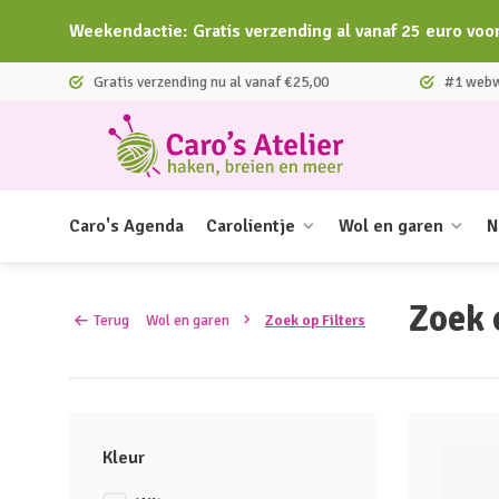
Weekendactie: Gratis verzending al vanaf 25 euro voo
Gratis verzending nu al vanaf €25,00
#1 webwi
Caro's Agenda
Carolientje
Wol en garen
N
Zoek 
Terug
Wol en garen
Zoek op Filters
Kleur