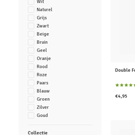
Wit
Naturel
Grijs
Zwart
Beige
Bruin
Geel
Oranje
Rood
Double F
Roze
Paars
Blauw
€4,95
Groen
Zilver
Goud
Collectie