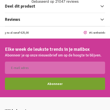
Deel dit product
Reviews
ding nu al vanaf €25,00
#1 webwinkel vo
Elke week de leukste trends in je mailbox
Abonneer je op onze nieuwsbrief om op de hoogte te blijven.
Abonneer