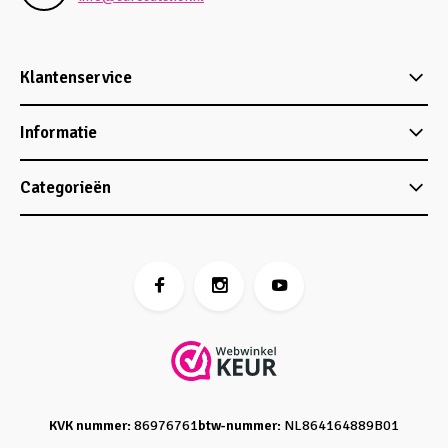
Klantenservice
Informatie
Categorieën
KVK nummer:
86976761
btw-nummer:
NL864164889B01