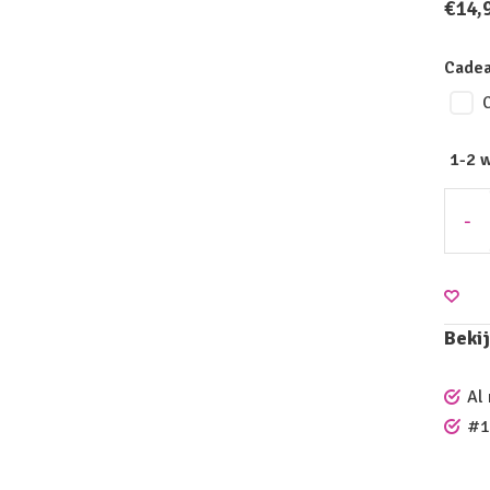
€14,
Cadea
1-2 
-
Bekij
Al
#1