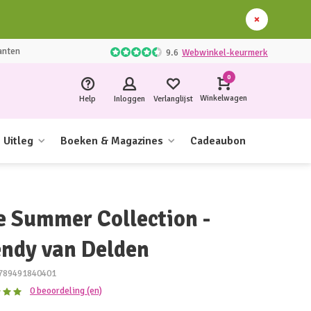
anten
9.6
Webwinkel-keurmerk
0
Winkelwagen
Help
Inloggen
Verlanglijst
Uitleg
Boeken & Magazines
Cadeaubon
e Summer Collection -
ndy van Delden
789491840401
0 beoordeling (en)