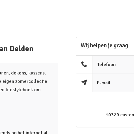
Wij helpen je graag
an Delden
Telefoon
uien, dekens, kussens,
w eigen zomercollectie
E-mail
en lifestyleboek om
10329
custom
endy op het internet al