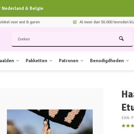
r Nederland & Belgie
nkel voor wol & garen
Al meer dan 50.000 tevreden kl
aalden
Pakketten
Patronen
Benodigdheden
Ha
Et
EAN: P