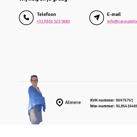
Telefoon
E-mail
+31 (0)36 525 5680
info@carosatelie
KVK nummer:
86976761
Almere
btw-nummer:
NL8641648