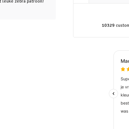
t leuke zebra patroon!
10329
custom