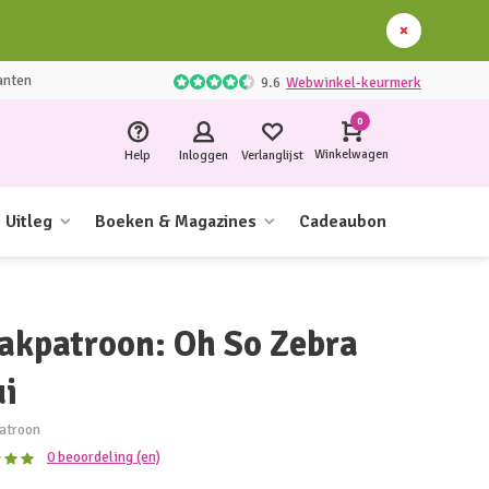
anten
9.6
Webwinkel-keurmerk
0
Winkelwagen
Help
Inloggen
Verlanglijst
Uitleg
Boeken & Magazines
Cadeaubon
akpatroon: Oh So Zebra
ui
atroon
0 beoordeling (en)