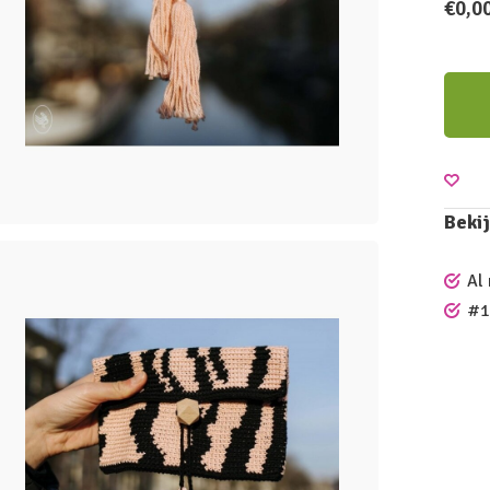
€0,0
Bekij
Al
#1