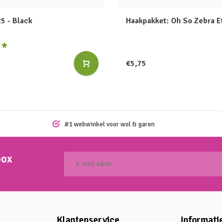
5 - Black
Haakpakket: Oh So Zebra E
€5,75
#1 webwinkel voor wol & garen
box
Klantenservice
Informati