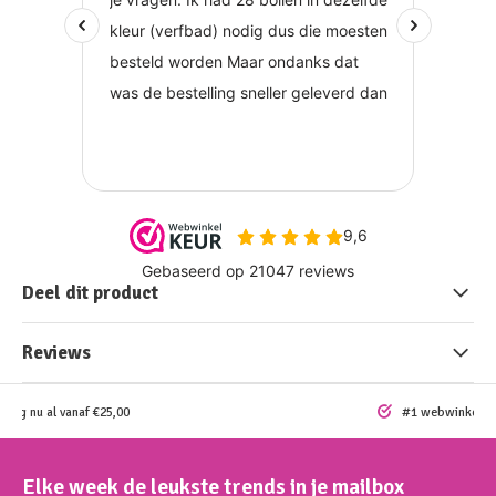
Deel dit product
Reviews
ding nu al vanaf €25,00
#1 webwinkel vo
Elke week de leukste trends in je mailbox