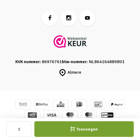
KVK nummer:
86976761
btw-nummer:
NL864164889B01
Almere
© Caro's Atelier
- Powered by
emarkable
-
Sitemap
Toevoegen