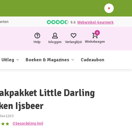
anten
9.6
Webwinkel-keurmerk
0
Winkelwagen
Help
Inloggen
Verlanglijst
Uitleg
Boeken & Magazines
Cadeaubon
akpakket Little Darling
ken Ijsbeer
3441265
0 beoordeling (en)