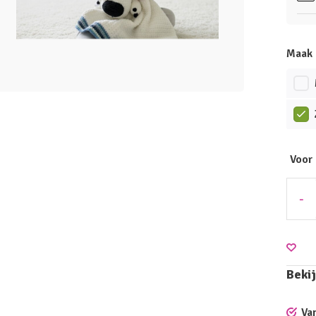
Maak 
Voor
-
Bekij
Va