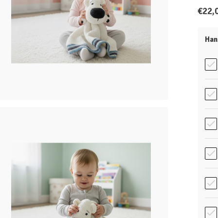
€22,
Han