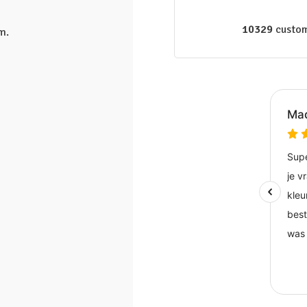
10329
custom
m.