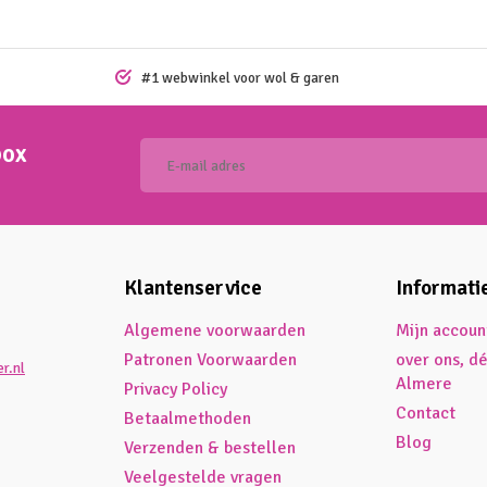
#1 webwinkel voor wol & garen
box
Klantenservice
Informati
Algemene voorwaarden
Mijn accoun
Patronen Voorwaarden
over ons, d
r.nl
Almere
Privacy Policy
Contact
Betaalmethoden
Blog
Verzenden & bestellen
Veelgestelde vragen