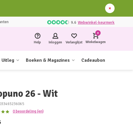
anten
9.6
Webwinkel-keurmerk
0
Winkelwagen
Help
Inloggen
Verlanglijst
Uitleg
Boeken & Magazines
Cadeaubon
opuno 26 - Wit
033493236065
0 beoordeling (en)
5