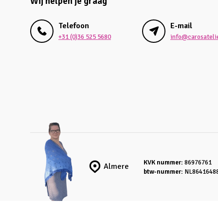
Wij helpen je graag
Telefoon
E-mail
+31 (0)36 525 5680
info@carosatelie
KVK nummer:
86976761
Almere
btw-nummer:
NL8641648