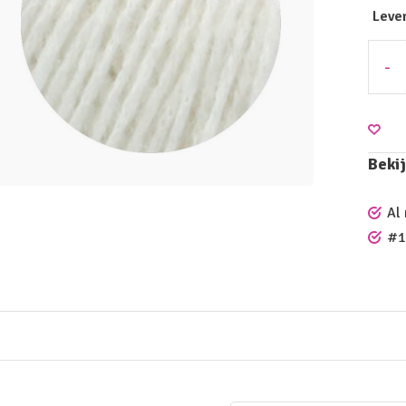
Leve
-
Bekij
Al
#1