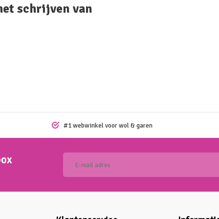
het schrijven van
#1 webwinkel voor wol & garen
box