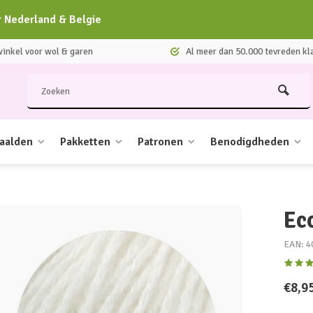
r Nederland & Belgie
nkel voor wol & garen
Al meer dan 50.000 tevreden kl
aalden
Pakketten
Patronen
Benodigdheden
Ec
EAN: 4
€8,9