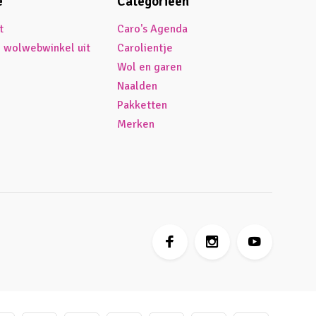
e
Categorieën
t
Caro's Agenda
é wolwebwinkel uit
Carolientje
Wol en garen
Naalden
Pakketten
Merken