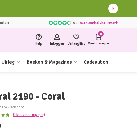
anten
9.6
Webwinkel-keurmerk
0
Winkelwagen
Help
Inloggen
Verlanglijst
Uitleg
Boeken & Magazines
Cadeaubon
ral 2190 - Coral
715779265353
0 beoordeling (en)
0