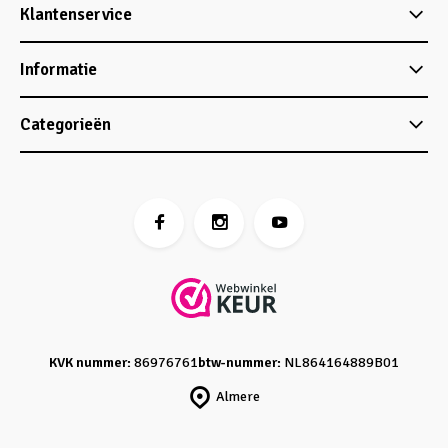
Klantenservice
Informatie
Categorieën
KVK nummer:
86976761
btw-nummer:
NL864164889B01
Almere