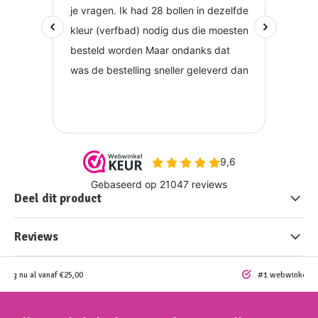
Deel dit product
Reviews
ding nu al vanaf €25,00
#1 webwinkel vo