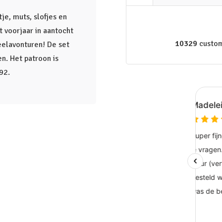
je, muts, slofjes en
t voorjaar in aantocht
10329
custom
eelavonturen! De set
n. Het patroon is
/92.