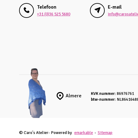
Telefoon
E-mail
+31 (0)36 525 5680
info@carosatelie
KVK nummer:
86976761
Almere
btw-nummer:
NL8641648
© Caro's Atelier
- Powered by
emarkable
-
Sitemap