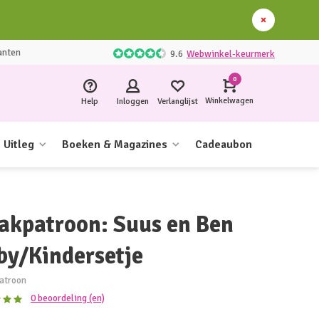
anten
9.6
Webwinkel-keurmerk
0
Winkelwagen
Help
Inloggen
Verlanglijst
Uitleg
Boeken & Magazines
Cadeaubon
akpatroon: Suus en Ben
by/Kindersetje
atroon
0 beoordeling (en)