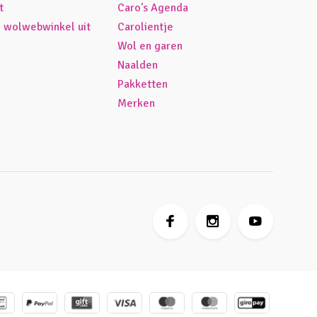
t
Caro's Agenda
é wolwebwinkel uit
Carolientje
Wol en garen
Naalden
Pakketten
Merken