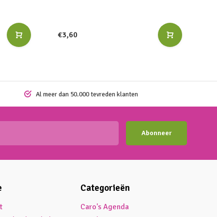
€3,60
Al meer dan 50.000 tevreden klanten
Abonneer
e
Categorieën
t
Caro's Agenda