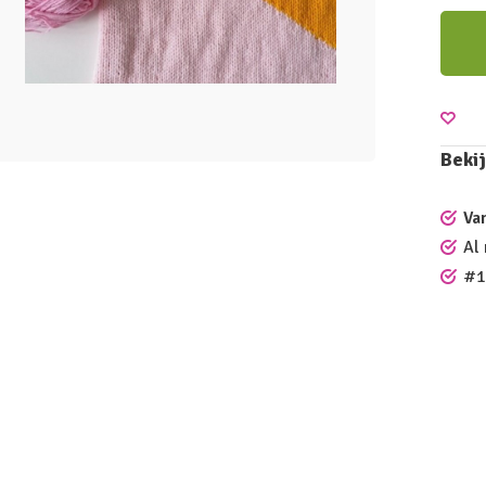
Bekij
Va
Al
#1