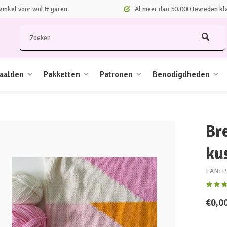
nkel voor wol & garen
Al meer dan 50.000 tevreden kl
aalden
Pakketten
Patronen
Benodigdheden
Br
ku
EAN: P
€0,0