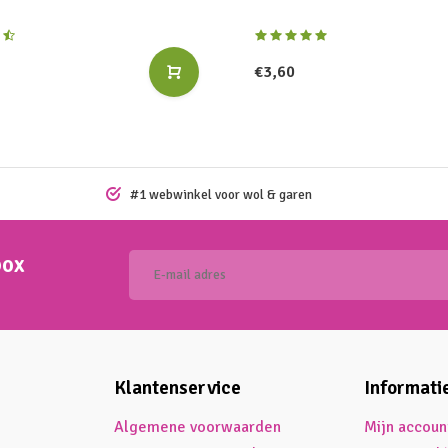
€3,60
#1 webwinkel voor wol & garen
box
Klantenservice
Informati
Algemene voorwaarden
Mijn accoun