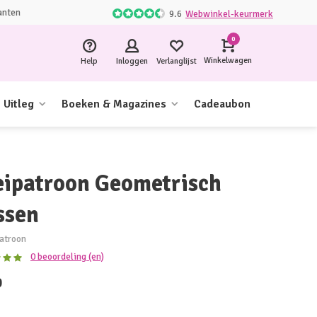
anten
9.6
Webwinkel-keurmerk
0
Winkelwagen
Help
Inloggen
Verlanglijst
Uitleg
Boeken & Magazines
Cadeaubon
eipatroon Geometrisch
ssen
atroon
0 beoordeling (en)
0