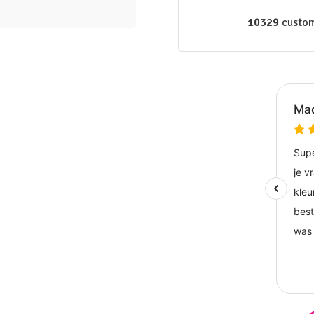
10329
custom