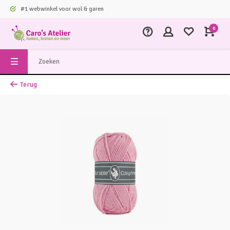
#1 webwinkel voor wol & garen
0
Terug