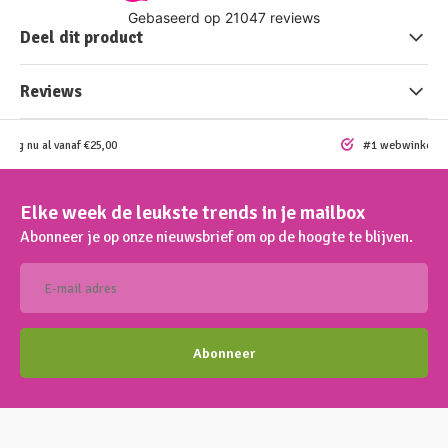
Deel dit product
Reviews
ding nu al vanaf €25,00
#1 webwinkel vo
Elke week de leukste trends in je mailbox
Abonneer je op onze nieuwsbrief om op de hoogte te blijven.
Abonneer