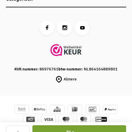
KVK nummer:
86976761
btw-nummer:
NL864164889B01
Almere
© Caro's Atelier
- Powered by
emarkable
-
Sitemap