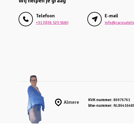
Wij helpen je graag
Telefoon
E-mail
+31 (0)36 525 5680
info@carosatelie
KVK nummer:
86976761
Almere
btw-nummer:
NL8641648