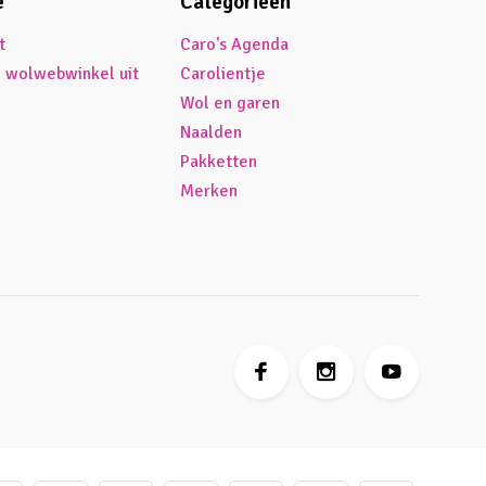
e
Categorieën
t
Caro's Agenda
é wolwebwinkel uit
Carolientje
Wol en garen
Naalden
Pakketten
Merken