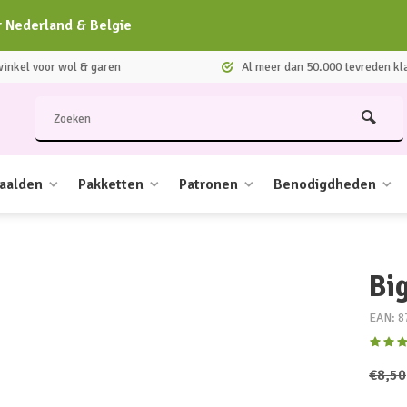
r Nederland & Belgie
nkel voor wol & garen
Al meer dan 50.000 tevreden kl
aalden
Pakketten
Patronen
Benodigdheden
Big
EAN: 8
€8,50