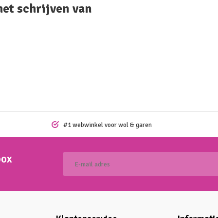
het schrijven van
#1 webwinkel voor wol & garen
box