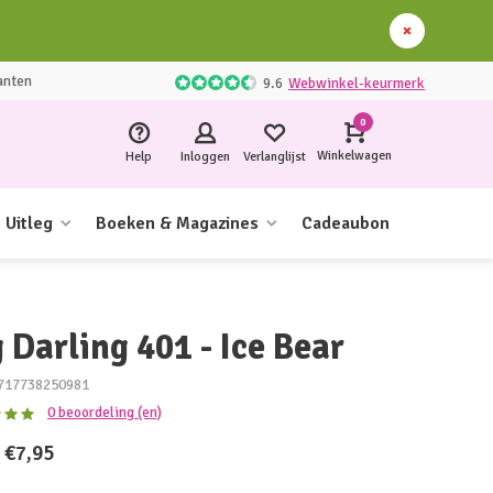
anten
9.6
Webwinkel-keurmerk
0
Winkelwagen
Help
Inloggen
Verlanglijst
Uitleg
Boeken & Magazines
Cadeaubon
 Darling 401 - Ice Bear
717738250981
0 beoordeling (en)
€7,95