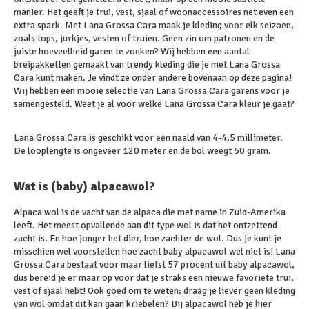
manier. Het geeft je trui, vest, sjaal of woonaccessoires net even een
extra spark. Met Lana Grossa Cara maak je kleding voor elk seizoen,
zoals tops, jurkjes, vesten of truien. Geen zin om patronen en de
juiste hoeveelheid garen te zoeken? Wij hebben een aantal
breipakketten gemaakt van trendy kleding die je met Lana Grossa
Cara kunt maken. Je vindt ze onder andere bovenaan op deze pagina!
Wij hebben een mooie selectie van Lana Grossa Cara garens voor je
samengesteld. Weet je al voor welke Lana Grossa Cara kleur je gaat?
Lana Grossa Cara is geschikt voor een naald van 4-4,5 millimeter.
De looplengte is ongeveer 120 meter en de bol weegt 50 gram.
Wat is (baby) alpacawol?
Alpaca wol is de vacht van de alpaca die met name in Zuid-Amerika
leeft. Het meest opvallende aan dit type wol is dat het ontzettend
zacht is. En hoe jonger het dier, hoe zachter de wol. Dus je kunt je
misschien wel voorstellen hoe zacht baby alpacawol wel niet is! Lana
Grossa Cara bestaat voor maar liefst 57 procent uit baby alpacawol,
dus bereid je er maar op voor dat je straks een nieuwe favoriete trui,
vest of sjaal hebt! Ook goed om te weten: draag je liever geen kleding
van wol omdat dit kan gaan kriebelen? Bij alpacawol heb je hier