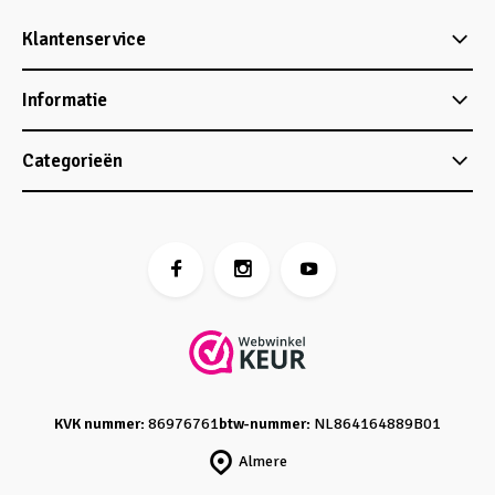
Klantenservice
Informatie
Categorieën
KVK nummer:
86976761
btw-nummer:
NL864164889B01
Almere