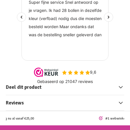
Deel dit product
Reviews
ding nu al vanaf €25,00
#1 webwinkel vo