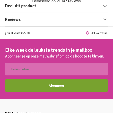
Deel dit product
Reviews
ding nu al vanaf €25,00
#1 webwinkel vo
Elke week de leukste trends in je mailbox
Abonneer je op onze nieuwsbrief om op de hoogte te blijven.
Abonneer