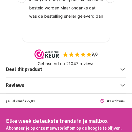
Deel dit product
Reviews
ding nu al vanaf €25,00
#1 webwinkel vo
Elke week de leukste trends in je mailbox
Abonneer je op onze nieuwsbrief om op de hoogte te blijven.