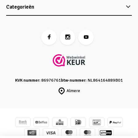
Categorieën
KVK nummer:
86976761
btw-nummer:
NL864164889B01
Almere