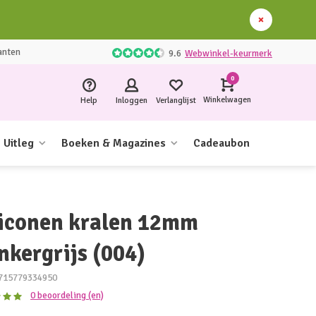
anten
9.6
Webwinkel-keurmerk
0
Winkelwagen
Help
Inloggen
Verlanglijst
Uitleg
Boeken & Magazines
Cadeaubon
liconen kralen 12mm
nkergrijs (004)
715779334950
0 beoordeling (en)