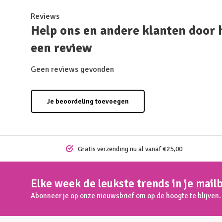
Reviews
Help ons en andere klanten door 
een review
Geen reviews gevonden
Je beoordeling toevoegen
Gratis verzending nu al vanaf €25,00
Elke week de leukste trends in je mail
Abonneer je op onze nieuwsbrief om op de hoogte te blijven.