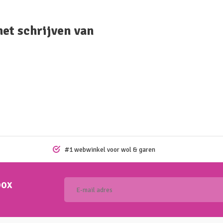
het schrijven van
#1 webwinkel voor wol & garen
box