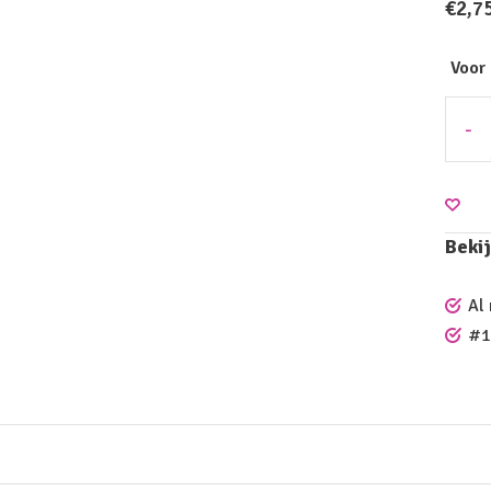
€2,7
Voor
-
Bekij
Al
#1