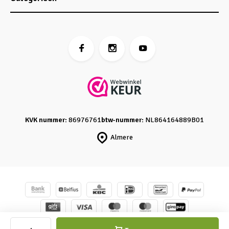
KVK nummer:
86976761
btw-nummer:
NL864164889B01
Almere
© Caro's Atelier
- Powered by
emarkable
-
Sitemap