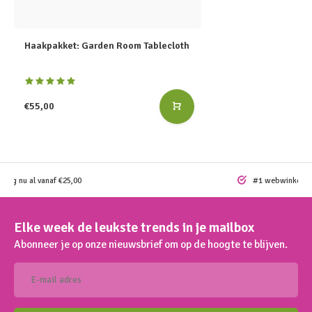
Haakpakket: Garden Room Tablecloth
€55,00
ding nu al vanaf €25,00
#1 webwinkel vo
Elke week de leukste trends in je mailbox
Abonneer je op onze nieuwsbrief om op de hoogte te blijven.