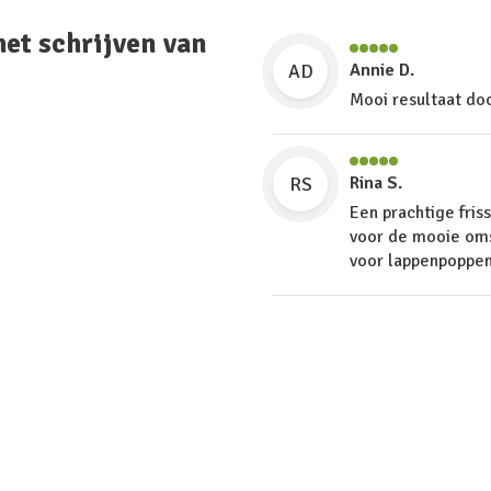
het schrijven van
AD
Annie D.
Mooi resultaat do
RS
Rina S.
Een prachtige fris
voor de mooie omsl
voor lappenpoppen