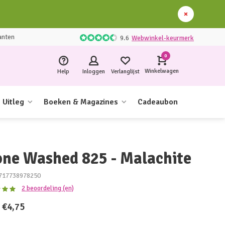
anten
9.6
Webwinkel-keurmerk
0
Winkelwagen
Help
Inloggen
Verlanglijst
Uitleg
Boeken & Magazines
Cadeaubon
one Washed 825 - Malachite
717738978250
2 beoordeling (en)
€4,75