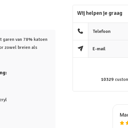
Wij helpen je graag
Telefoon
ht garen van 78% katoen
or zowel breien als
E-mail
ng:
10329
custom
cryl