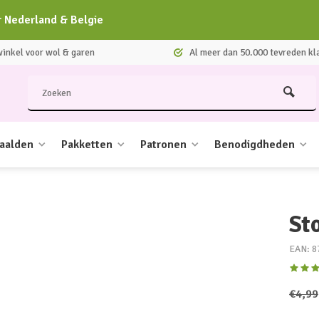
r Nederland & Belgie
nkel voor wol & garen
Al meer dan 50.000 tevreden kl
aalden
Pakketten
Patronen
Benodigdheden
St
EAN: 8
€4,99