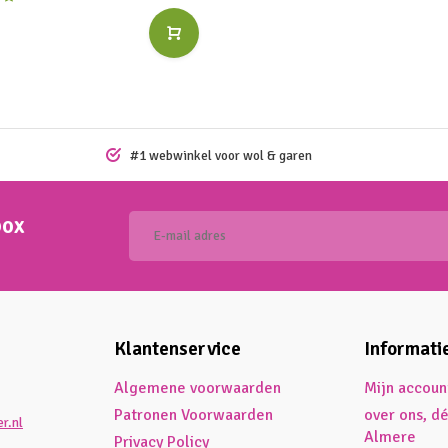
#1 webwinkel voor wol & garen
box
Klantenservice
Informati
Algemene voorwaarden
Mijn accoun
Patronen Voorwaarden
over ons, d
r.nl
Almere
Privacy Policy