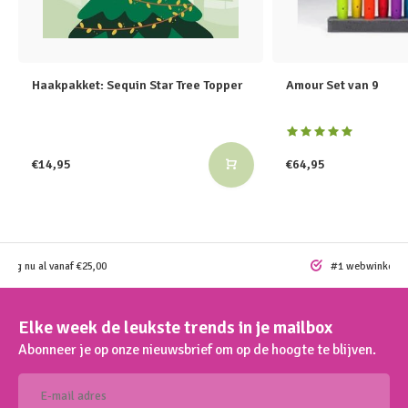
Haakpakket: Sequin Star Tree Topper
Amour Set van 9
€14,95
€64,95
ding nu al vanaf €25,00
#1 webwinkel vo
Elke week de leukste trends in je mailbox
Abonneer je op onze nieuwsbrief om op de hoogte te blijven.