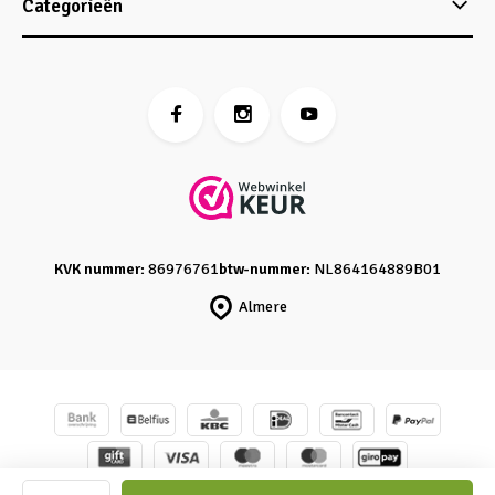
Categorieën
KVK nummer:
86976761
btw-nummer:
NL864164889B01
Almere
© Caro's Atelier
- Powered by
emarkable
-
Sitemap