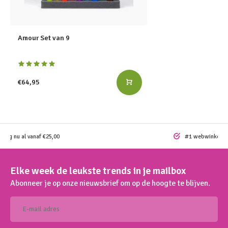
Amour Set van 9
€64,95
ding nu al vanaf €25,00
#1 webwinkel vo
Elke week de leukste trends in je mailbox
Abonneer je op onze nieuwsbrief om op de hoogte te blijven.