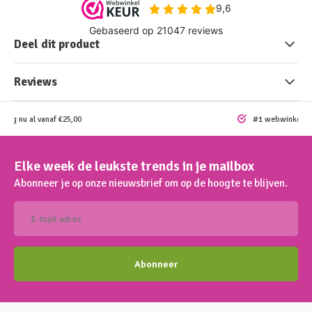
Deel dit product
Reviews
ding nu al vanaf €25,00
#1 webwinkel vo
Elke week de leukste trends in je mailbox
Abonneer je op onze nieuwsbrief om op de hoogte te blijven.
Abonneer