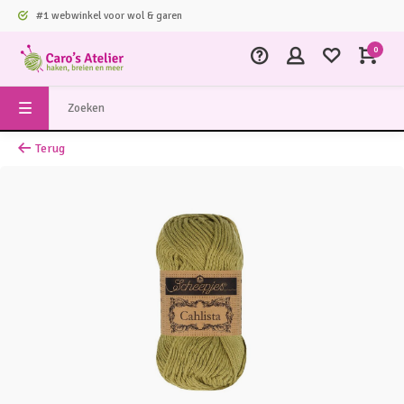
#1 webwinkel voor wol & garen
0
Terug