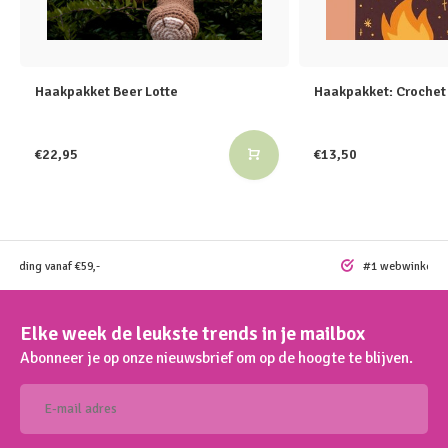
Haakpakket Beer Lotte
Haakpakket: Crochet
€22,95
€13,50
rzending vanaf €59,-
#1 webwinkel vo
Elke week de leukste trends in je mailbox
Abonneer je op onze nieuwsbrief om op de hoogte te blijven.