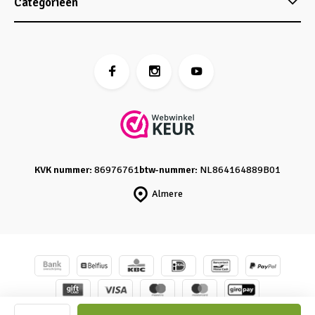
Categorieën
KVK nummer:
86976761
btw-nummer:
NL864164889B01
Almere
© Caro's Atelier
- Powered by
emarkable
-
Sitemap