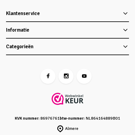
Klantenservice
Informatie
Categorieën
KVK nummer:
86976761
btw-nummer:
NL864164889B01
Almere