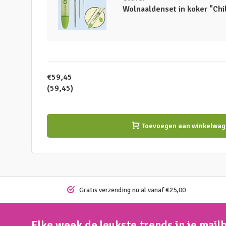
Wolnaaldenset in koker "Chi
€59,45
(59,45)
Toevoegen aan winkelwag
Gratis verzending nu al vanaf €25,00
Elke week de leukste trends in je mail