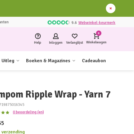
anten
9.6
Webwinkel-keurmerk
0
Winkelwagen
Help
Inloggen
Verlanglijst
Uitleg
Boeken & Magazines
Cadeaubon
mpom Ripple Wrap - Yarn 7
719875016345
0 beoordeling (en)
55
s verzending