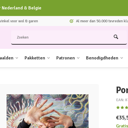
r Nederland & Belgie
nkel voor wol & garen
Al meer dan 50.000 tevreden kl
aalden
Pakketten
Patronen
Benodigdheden
Po
EAN: 8
€35,
Grati