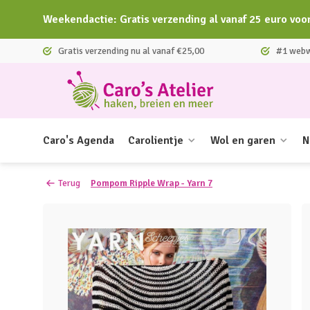
Weekendactie: Gratis verzending al vanaf 25 euro voo
Gratis verzending nu al vanaf €25,00
#1 webwi
Caro's Agenda
Carolientje
Wol en garen
N
Terug
Pompom Ripple Wrap - Yarn 7