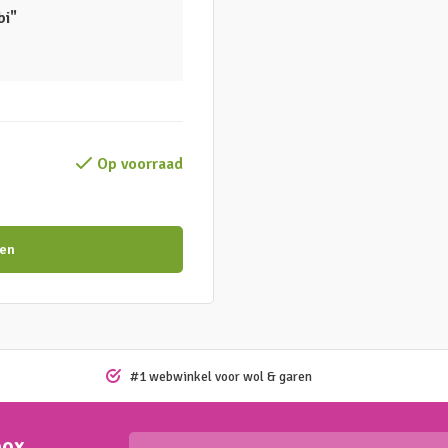
bi"
Op voorraad
en
#1 webwinkel voor wol & garen
box