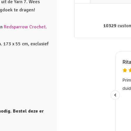
uit de Yarn 7. Wees
agdoek te dragen!
10329
custom
an
Redsparrow Crochet.
. 173 x 55 cm, exclusief
odig. Bestel deze er