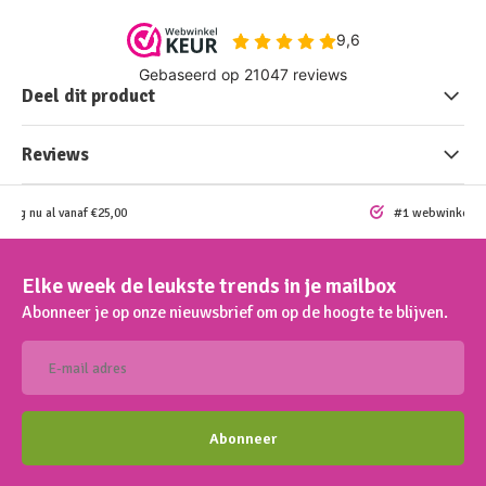
Deel dit product
Reviews
ding nu al vanaf €25,00
#1 webwinkel vo
Elke week de leukste trends in je mailbox
Abonneer je op onze nieuwsbrief om op de hoogte te blijven.
Abonneer