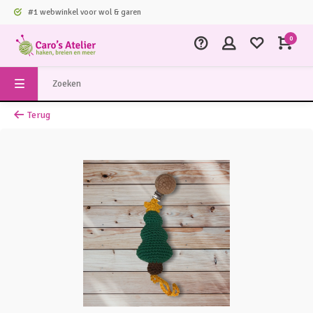
#1 webwinkel voor wol & garen
0
Terug