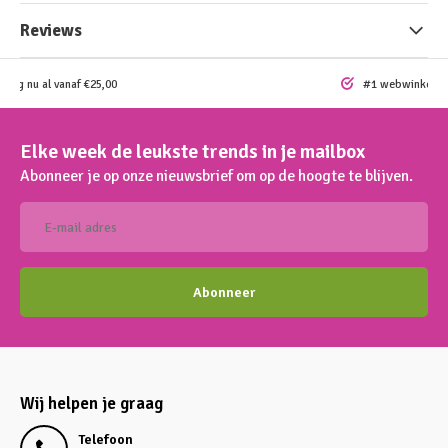
Reviews
ding nu al vanaf €25,00
#1 webwinkel vo
Elke week de leukste trends in je mailbox
Abonneer je op onze nieuwsbrief om op de hoogte te blijven.
Abonneer
Wij helpen je graag
Telefoon