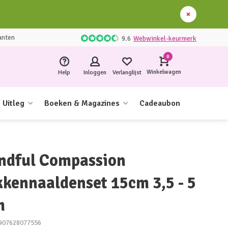
anten
9.6
Webwinkel-keurmerk
0
Winkelwagen
Help
Inloggen
Verlanglijst
Uitleg
Boeken & Magazines
Cadeaubon
ndful Compassion
kkennaaldenset 15cm 3,5 - 5
m
907628077556