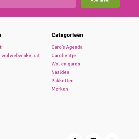
Abonneer
e
Categorieën
t
Caro's Agenda
é wolwebwinkel uit
Carolientje
Wol en garen
Naalden
Pakketten
Merken