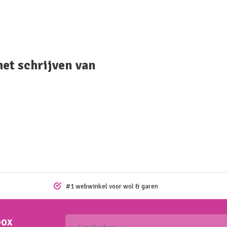
het schrijven van
#1 webwinkel voor wol & garen
box