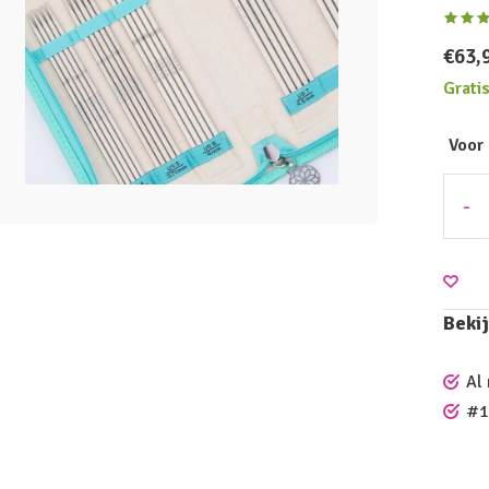
€63,
Grati
Voor
-
Bekij
Al
#1