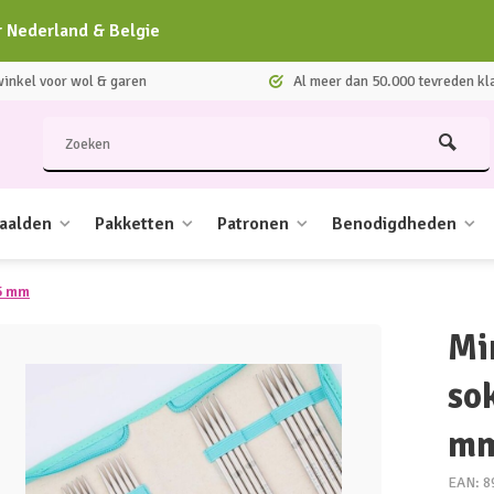
r Nederland & Belgie
nkel voor wol & garen
Al meer dan 50.000 tevreden kl
aalden
Pakketten
Patronen
Benodigdheden
 5 mm
Mi
so
m
EAN: 8