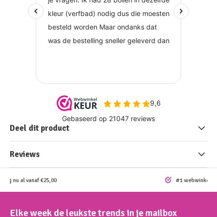
Deel dit product
Reviews
ding nu al vanaf €25,00
#1 webwinkel vo
Elke week de leukste trends in je mailbox