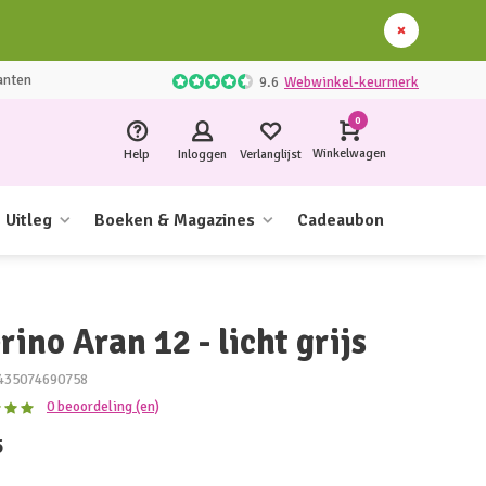
anten
9.6
Webwinkel-keurmerk
0
Winkelwagen
Help
Inloggen
Verlanglijst
Uitleg
Boeken & Magazines
Cadeaubon
ino Aran 12 - licht grijs
435074690758
0 beoordeling (en)
5