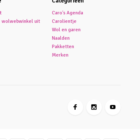
e
Categorieën
t
Caro's Agenda
é wolwebwinkel uit
Carolientje
Wol en garen
Naalden
Pakketten
Merken