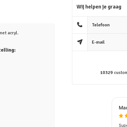
Wij helpen je graag
Telefoon
et acryl.
E-mail
elling:
10329
custom