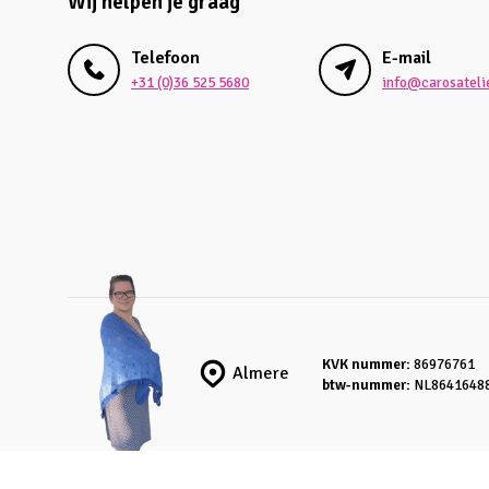
Wij helpen je graag
Telefoon
E-mail
+31 (0)36 525 5680
info@carosatelie
KVK nummer:
86976761
Almere
btw-nummer:
NL8641648