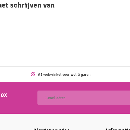
het schrijven van
#1 webwinkel voor wol & garen
box