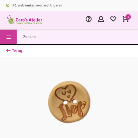
#1 webwinkel voor wol & garen
0
Terug