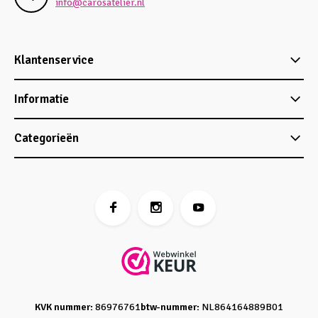
info@carosatelier.nl
Klantenservice
Informatie
Categorieën
KVK nummer:
86976761
btw-nummer:
NL864164889B01