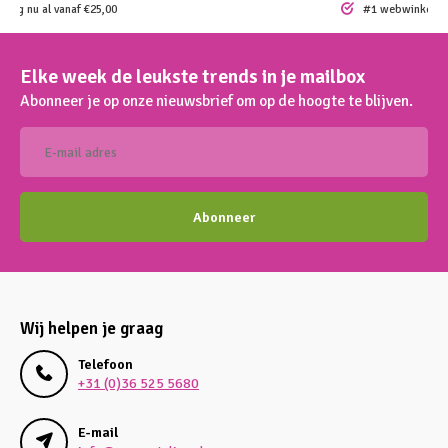
ding nu al vanaf €25,00
#1 webwinkel vo
Elke week de leukste trends in je mailbox
Abonneer je op onze nieuwsbrief om op de hoogte te blijven.
Abonneer
Wij helpen je graag
Telefoon
+31 (0)36 525 5680
E-mail